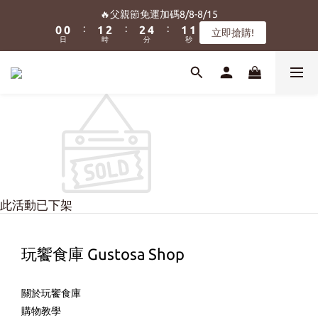
8
8
9
9
9
1
1
1
1
2
2
3
3
3
3
5
5
2
2
2
2
🔥父親節免運加碼8/8-8/15
🔥父親節免運加碼8/8-8/15
7
7
8
9
9
8
8
:
:
:
:
:
:
0
0
0
0
1
1
2
2
2
2
4
4
1
1
1
1
立即搶購!
立即搶購!
6
6
7
8
8
7
7
日
日
時
時
分
分
秒
秒
0
0
1
1
1
1
3
3
0
0
0
0
5
5
6
7
7
9
6
6
0
0
0
0
2
2
4
4
5
6
6
8
5
5
1
1
We Want You! ✨新會員加入即贈『150元購物金』
3
3
4
5
5
7
4
4
0
0
2
2
3
4
4
6
3
3
1
1
2
3
3
5
2
2
🔥父親節免運加碼8/8-8/15
:
:
:
0
0
1
2
2
4
1
1
立即搶購!
日
時
分
秒
0
1
1
3
0
0
0
0
2
1
0
此活動已下架
玩饗食庫 Gustosa Shop
關於玩饗食庫
購物教學