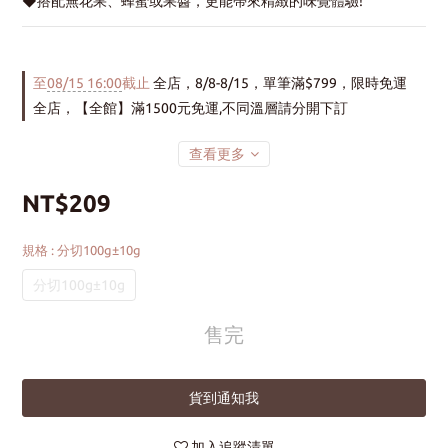
◆搭配無花果、蜂蜜或果醬，更能帶來精緻的味覺體驗!
至
08/15 16:00
截止
全店，8/8-8/15，單筆滿$799，限時免運
全店，【全館】滿1500元免運,不同溫層請分開下訂
查看更多
NT$209
規格
: 分切100g±10g
分切100g±10g
售完
貨到通知我
加入追蹤清單