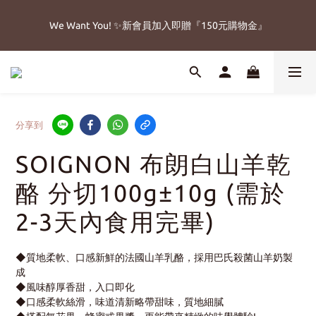
5
6
6
9
8
6
9
3
2
1
2
1
6
2
2
5
4
2
5
🔥父親節免運加碼8/8-8/15
4
9
5
5
8
7
5
8
2
1
0
1
We Want You! ✨新會員加入即贈『150元購物金』
:
:
:
0
5
1
1
4
3
1
4
立即搶購!
3
8
4
4
7
6
4
7
1
0
0
日
時
分
秒
4
0
0
3
2
0
3
2
7
3
3
6
5
3
6
0
3
2
1
2
1
6
2
2
5
4
2
5
🔥父親節免運加碼8/8-8/15
2
1
0
1
:
:
:
0
5
1
1
4
3
1
4
立即搶購!
1
0
0
日
時
分
秒
4
0
0
3
2
0
3
0
3
2
1
2
分享到
2
1
0
1
1
0
0
SOIGNON 布朗白山羊乾
0
酪 分切100g±10g (需於
2-3天內食用完畢)
◆質地柔軟、口感新鮮的法國山羊乳酪，採用巴氏殺菌山羊奶製
成
◆風味醇厚香甜，入口即化
◆口感柔軟絲滑，味道清新略帶甜味，質地細膩