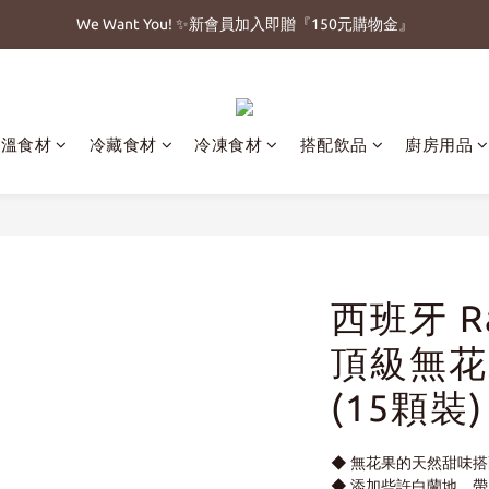
We Want You! ✨新會員加入即贈『150元購物金』
常溫食材
冷藏食材
冷凍食材
搭配飲品
廚房用品
西班牙 Ra
頂級無花
(15顆裝)
◆ 無花果的天然甜味
◆ 添加些許白蘭地，