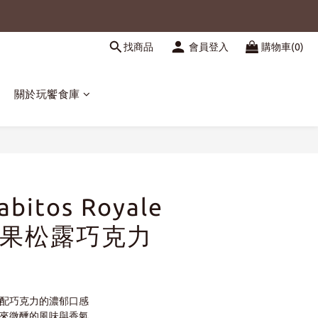
找商品
會員登入
購物車(0)
關於玩饗食庫
立即購買
bitos Royale
果松露巧克力
搭配巧克力的濃郁口感
帶來微醺的風味與香氣