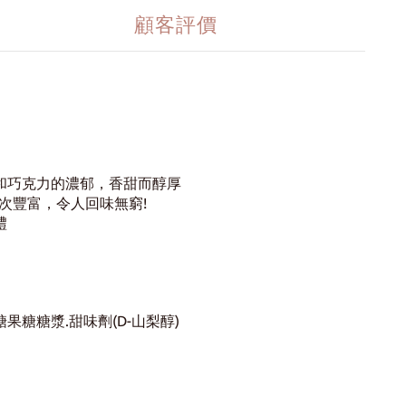
顧客評價
和巧克力的濃郁，
香甜而醇厚
次豐富，令人回味無窮!
禮
糖果糖糖漿.甜味劑(D-山梨醇)