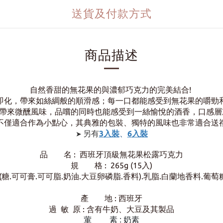
送貨及付款方式
商品描述
自然香甜的
無花果的與濃郁巧克力的完美結合!
即化，帶來如絲綢般的順滑感；
每一口都能感受到無花果的嚼勁
帶來微醺風味，品嚐的同時也能感受到一絲愉悅的酒香，
口感層
不僅適合作為小點心，其典雅的包裝、獨特的風味也非常適合送
另有
3
入裝
、
6
入裝
➤
品 名 : 西班牙頂級無花果松露巧克力
規 格 : 265g (15
入)
糖.可可膏.可可脂.奶油.大豆卵磷脂.香料).乳脂.白蘭地香料.葡萄
產 地 : 西班牙
過 敏 原 : 含有
牛奶、大豆及其製品
葷 素 : 奶素