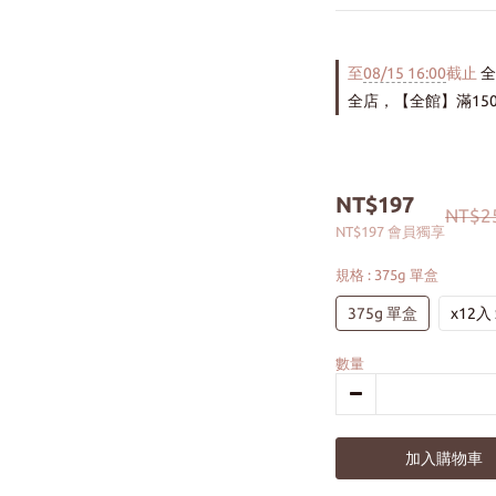
至
08/15 16:00
截止
全
全店，【全館】滿15
NT$197
NT$2
NT$197
會員獨享
規格
: 375g 單盒
375g 單盒
x12入
數量
加入購物車