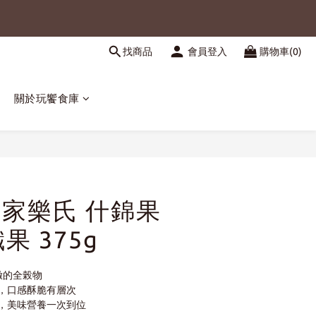
找商品
會員登入
購物車(0)
關於玩饗食庫
立即購買
ggs家樂氏 什錦果
果 375g
緻的全榖物
，口感酥脆有層次
，美味營養一次到位