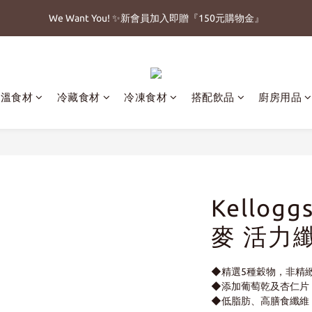
1
1
8
8
1
1
2
2
3
3
1
1
6
6
3
3
5
5
6
7
5
7
:
:
:
:
:
:
0
0
7
7
0
0
1
1
2
2
0
0
5
5
2
2
父親節免運加碼8/8-8/15
父親節免運加碼8/8-8/15
立即搶購!
立即搶購!
4
4
5
6
4
9
6
日
日
時
時
分
分
秒
秒
6
6
0
0
1
1
4
4
1
1
3
3
4
5
3
8
5
5
5
0
0
3
3
0
0
We Want You! ✨新會員加入即贈『150元購物金』
2
9
2
3
4
2
7
4
4
4
2
2
1
8
1
2
3
1
6
3
3
3
1
1
:
:
:
0
7
0
1
2
0
5
2
父親節免運加碼8/8-8/15
立即搶購!
2
2
0
0
常溫食材
冷藏食材
冷凍食材
搭配飲品
廚房用品
日
時
分
秒
6
0
1
4
1
1
1
5
0
3
0
0
0
4
2
3
1
2
0
1
0
Kello
麥 活力纖
◆精選5種穀物，非精
◆添加葡萄乾及杏仁片
◆低脂肪、高膳食纖維