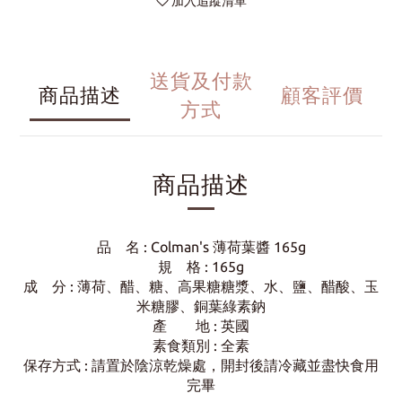
加入追蹤清單
送貨及付款
商品描述
顧客評價
方式
商品描述
品 名 :
Colman's 薄荷葉醬 165g
規 格 : 165
g
成 分 :
薄荷、醋、糖、高果糖糖漿、水、鹽、醋酸、玉
米糖膠、銅葉綠素鈉
產 地 : 英
國
素食類別 : 全素
保存方式 : 請置於陰涼乾燥處，開封後請冷藏並盡快食用
完畢