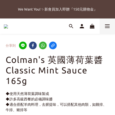
5
5
6
8
3
4
1
3
4
1
6
1
7
2
4
6
7
🔥父親節免運加碼8/8-8/15
4
9
4
5
7
9
2
3
0
2
3
We Want You! ✨新會員加入即贈『150元購物金』
:
:
:
0
5
0
6
1
3
5
6
立即搶購!
3
8
3
9
4
6
8
9
1
2
1
2
日
時
分
秒
4
5
0
2
4
5
2
7
2
8
3
5
7
8
0
1
0
1
3
4
1
3
4
1
6
1
7
2
4
6
7
🔥父親節免運加碼8/8-8/15
0
0
2
3
0
2
3
:
:
:
0
5
0
6
1
3
5
6
立即搶購!
1
2
1
2
日
時
分
秒
4
5
0
2
4
5
0
1
0
1
3
4
1
3
4
0
0
分享到
2
3
0
2
3
1
2
1
2
Colman's 英國薄荷葉醬
0
1
0
1
0
0
Classic Mint Sauce
165g
◆使用天然薄荷葉調味製成
◆許多高級西餐的必備調味醬
◆適合搭配羊肉料理，去腥提味，可以搭配其他肉類，如雞排、
牛排、豬排等