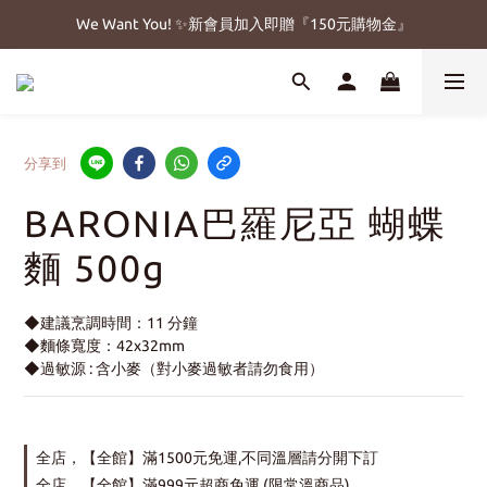
We Want You! ✨新會員加入即贈『150元購物金』
分享到
BARONIA巴羅尼亞 蝴蝶
麵 500g
◆建議烹調時間：11 分鐘
◆麵條寬度：42x32mm
◆過敏源 : 含小麥（對小麥過敏者請勿食用）
全店，【全館】滿1500元免運,不同溫層請分開下訂
全店，【全館】滿999元超商免運 (限常溫商品)