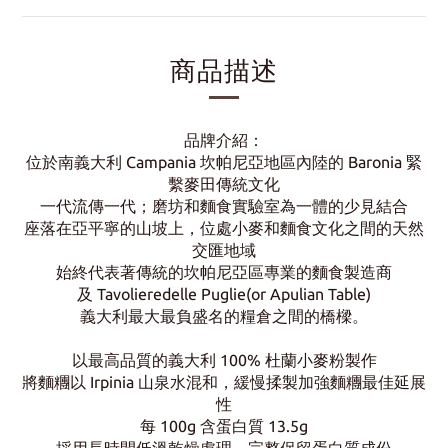
商品描述
品牌介紹
：
位於南義大利 Campania 坎帕尼亞地區內
陸的 Baronia 緊
繫麥田傳統文化
一代流傳
一代；磨坊和麵食實驗室為一體的少見結合
座落在亞平寧的山坡上，位處小麥和麵食文化
之間的天然
交匯地域
始終代表著傳統的坎
帕尼亞區專業的麵食製造商
及 Tavolieredelle
Puglie(or Apulian Table)
義大利最大最負盛
名的糧倉之間的橋樑。
以最高品質的義大利 100% 杜蘭小麥粉製
作
將麵糰以 Irpinia 山泉水混和，緩慢揉製加
強麵糰最佳延展
性
每 100g 含蛋白質 13.5g