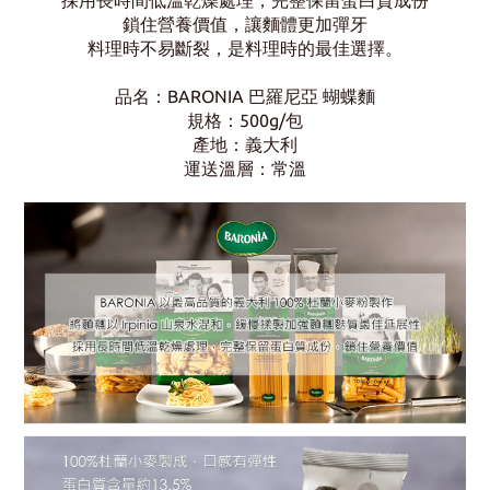
採用長時間低溫乾燥處理
，
完整保留蛋白質成
份
鎖住營養價值
，
讓麵體更加彈牙
料理時
不易斷裂
，
是料理時的最佳選擇。
品名：BARONIA 巴羅尼亞 蝴蝶麵
規格：500g/包
產地：義大利
運送溫層：常溫