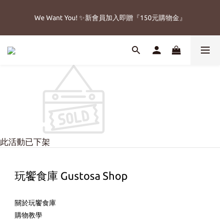
5
5
6
9
1
5
6
6
2
4
1
8
1
9
2
9
5
7
🔥父親節免運加碼8/8-8/15
4
4
5
8
0
4
5
5
1
We Want You! ✨新會員加入即贈『150元購物金』
3
:
:
:
0
7
0
8
1
8
4
6
立即搶購!
3
3
4
7
3
4
4
0
2
日
時
分
秒
6
7
0
7
3
5
2
9
2
3
6
2
3
3
1
5
6
6
2
4
1
8
1
9
2
9
5
🔥父親節免運加碼8/8-8/15
1
2
2
0
4
5
5
1
3
:
:
:
0
7
0
8
1
8
4
立即搶購!
0
1
1
3
4
4
0
2
日
時
分
秒
6
7
0
7
3
0
0
2
3
3
1
5
6
6
2
1
2
2
0
4
5
5
1
0
1
1
3
4
4
0
0
0
2
3
3
1
2
2
0
1
1
此活動已下架
0
0
玩饗食庫 Gustosa Shop
關於玩饗食庫
購物教學