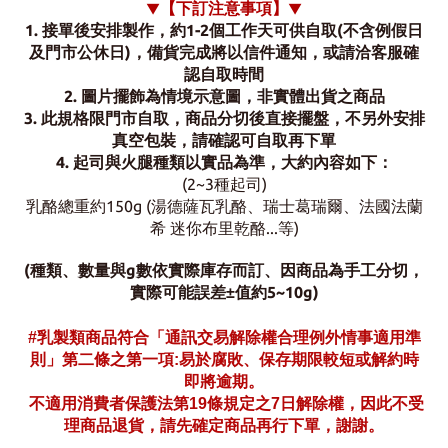
【
下訂注意事項
】
▼
▼
1. 接單後安排製作，約1-2個工作天可供自取
(不含例假日
及門市公休日)，
備貨完成將以信件通知，或請洽客服確
認自取時間
2.
圖片擺飾為情境示意圖，非實體出貨之商品
3.
此規格限門市自取，商品分切後直接擺盤，不另外安排
真空包裝，請確認可自取再下單
4.
起司與火腿種類以實品為準，
大約內容如下：
(2~3種起司)
乳酪總重約150g (湯德薩瓦乳酪、
瑞士葛瑞爾、
法國法蘭
希 迷你布里乾酪...等)
(種類、
數量與g數依實際庫存而訂、
因商品為手工分切，
實際可能誤差
值約5~10g)
±
#
乳製類商品符合「通訊交易解除權合理例外情事適用準
則」第二條之第一項:易於腐敗、保存期限較短或解約時
即將逾期。
不適用消費者保護法第19條規定之7日解除權，因此不受
理商品退貨，請先確定商品再行下單，謝謝。