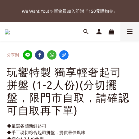
5
6
5
6
6
4
5
4
1
7
2
8
1
7
2
2
🔥父親節免運加碼8/8-8/15
4
5
4
5
5
3
4
3
We Want You! ✨新會員加入即贈『150元購物金』
:
:
:
0
6
1
7
0
6
1
1
立即搶購!
3
9
4
3
9
4
4
2
3
2
日
時
分
秒
5
0
6
5
0
0
2
8
3
9
2
8
3
3
1
2
1
4
5
4
1
7
2
8
1
7
2
2
🔥父親節免運加碼8/8-8/15
0
1
0
3
4
3
:
:
:
0
6
1
7
0
6
1
1
立即搶購!
0
2
3
2
日
時
分
秒
5
0
6
5
0
0
1
2
1
4
5
4
0
1
0
分享到
3
4
3
0
2
3
2
玩饗特製 獨享輕奢起司
1
2
1
0
1
0
拼盤 (1-2人份)(分切擺
0
盤，限門市自取，請確認
可自取再下單)
◆嚴選各國新鮮起司
◆手工現切綜合起司拼盤，提供最佳風味