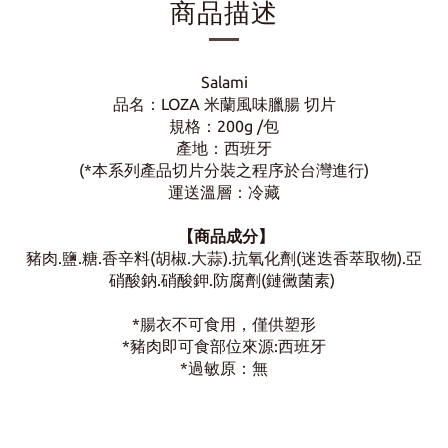
商品描述
Salami
品名：LOZA 米蘭風味臘腸 切片
規格：200g /包
產地：西班牙
(*本系列產品切片分裝之程序於台灣進行)
運送溫層：冷藏
【商品成分】
豬肉.鹽.糖.香辛料(胡椒.大蒜).抗氧化劑(迷迭香萃取物).亞
硝酸鈉.硝酸鉀.防腐劑(鏈黴菌素)
*腸衣不可食用，僅供塑形
*豬肉即可食部位來源:西班牙
*過敏原：無