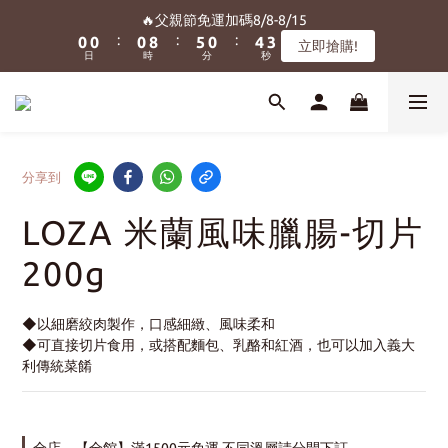
8
8
8
8
1
1
1
1
1
1
9
9
6
6
1
1
5
5
4
4
🔥父親節免運加碼8/8-8/15
🔥父親節免運加碼8/8-8/15
7
7
7
7
:
:
:
:
:
:
0
0
0
0
0
0
8
8
5
5
0
0
4
4
3
3
立即搶購!
立即搶購!
6
6
6
6
9
日
日
時
時
分
分
秒
秒
7
7
4
4
3
3
2
2
5
5
5
5
9
8
6
6
3
3
2
2
1
1
4
4
4
9
4
8
7
5
5
2
2
1
1
0
0
We Want You! ✨新會員加入即贈『150元購物金』
3
3
3
8
3
7
6
4
4
1
1
0
0
2
2
2
7
2
6
5
3
3
0
0
1
1
1
9
6
1
5
4
🔥父親節免運加碼8/8-8/15
2
2
分享到
:
:
:
0
0
0
8
5
0
4
3
立即搶購!
1
1
日
時
分
秒
7
4
3
2
0
0
LOZA 米蘭風味臘腸-切片
6
3
2
1
5
2
1
0
200g
4
1
0
3
0
2
◆以細磨絞肉製作，口感細緻、風味柔和
1
◆可直接切片食用，或搭配麵包、乳酪和紅酒，也可以加入義大
0
利傳統菜餚