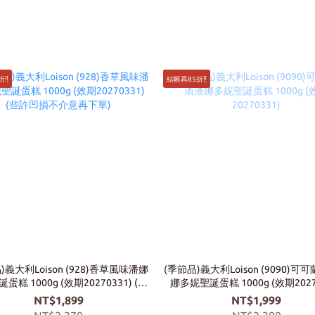
‼️
結帳再85折‼️
)義大利Loison (928)香草風味潘娜
(季節品)義大利Loison (9090)可
蛋糕 1000g (效期20270331) (些
娜多妮聖誕蛋糕 1000g (效期2027
許凹損不介意再下單)
NT$1,899
NT$1,999