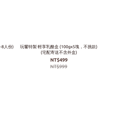
-8人份)
玩饗特製 輕享乳酪盒 (100gx5塊，不挑款)
玩饗特製 
(宅配寄送不含外盒)
NT$1
NT$499
NT$999