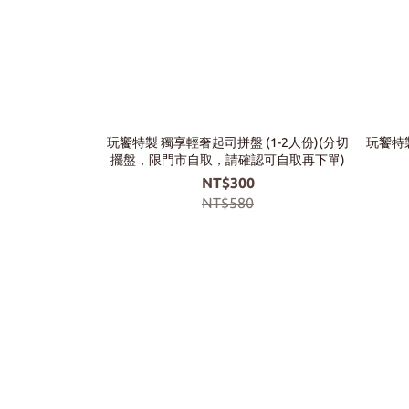
玩饗特製 獨享輕奢起司拼盤 (1-2人份)(分切
玩饗特製
擺盤，限門市自取，請確認可自取再下單)
NT$300
NT$580