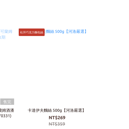
杜拜巧克力麵包絲
💖高詢問度
售完
可蘭姆酒潘
卡達伊夫麵絲 500g【河洛嚴選】
Antebella 
0331)
NT$269
NT$359