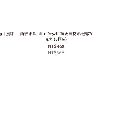
0g【預訂
西班牙 Rabitos Royale 頂級無花果松露巧
義大利 Cop
克力 (6顆裝)
NT$469
NT$6
NT$569