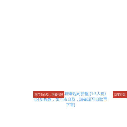
限門市自取，玩饗特製
玩饗特製