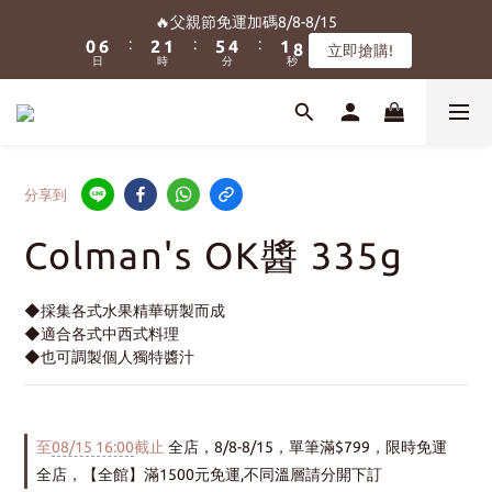
8
9
9
1
1
7
7
3
3
2
2
6
6
5
5
2
2
9
9
🔥父親節免運加碼8/8-8/15
🔥父親節免運加碼8/8-8/15
7
9
8
8
:
:
:
:
:
:
0
0
6
6
2
2
1
1
5
5
4
4
1
1
8
8
立即搶購!
立即搶購!
6
8
7
7
日
日
時
時
分
分
秒
秒
5
5
1
1
0
0
4
4
3
3
0
0
7
7
5
7
6
9
6
4
4
0
0
3
3
2
2
6
6
4
6
5
9
8
5
3
3
2
2
1
1
5
5
We Want You! ✨新會員加入即贈『150元購物金』
3
9
5
4
8
7
4
2
2
1
1
0
0
4
4
2
8
4
3
7
6
3
1
1
0
0
3
3
1
7
3
2
6
5
2
9
🔥父親節免運加碼8/8-8/15
0
0
2
2
分享到
:
:
:
0
6
2
1
5
4
1
8
立即搶購!
1
1
日
時
分
秒
5
1
0
4
3
0
7
0
0
Colman's OK醬 335g
4
0
3
2
6
3
2
1
5
2
1
0
4
◆採集各式水果精華研製而成
1
0
3
◆適合各式中西式料理
0
2
◆也可調製個人獨特醬汁
1
0
至
08/15 16:00
截止
全店，8/8-8/15，單筆滿$799，限時免運
全店，【全館】滿1500元免運,不同溫層請分開下訂