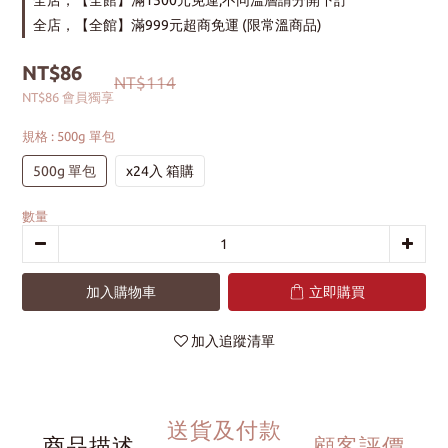
全店，【全館】滿1500元免運,不同溫層請分開下訂
全店，【全館】滿999元超商免運 (限常溫商品)
NT$86
NT$114
NT$86
會員獨享
規格
: 500g 單包
500g 單包
x24入 箱購
數量
加入購物車
立即購買
加入追蹤清單
送貨及付款
商品描述
顧客評價