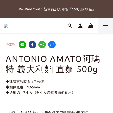
4
4
5
5
7
6
6
0
3
We Want You! ✨新會員加入即贈『150元購物金』
1
1
2
2
4
3
3
7
🔥父親節免運加碼8/8-8/15
3
3
4
4
6
5
5
9
2
:
:
:
0
0
1
1
3
2
2
6
立即搶購!
2
2
3
3
5
4
4
8
日
時
分
秒
1
0
0
2
1
1
5
1
1
2
2
4
3
3
7
🔥父親節免運加碼8/8-8/15
0
1
0
0
4
:
:
:
0
0
1
1
3
2
2
6
立即搶購!
0
3
日
時
分
秒
0
0
2
1
1
5
2
1
0
0
4
1
0
3
0
分享到
2
1
ANTONIO AMATO阿瑪
0
特 義大利麵 直麵 500g
◆建議烹調時間：7 分鐘
◆麵條寬度：1.65mm
◆過敏源 : 含小麥（對小麥過敏者請勿食用）