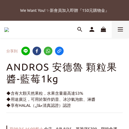
5
6
8
9
4
5
3
1
2
4
1
7
2
8
6
4
5
7
🔥父親節免運加碼8/8-8/15
4
5
9
7
8
3
4
2
0
1
3
We Want You! ✨新會員加入即贈『150元購物金』
:
:
:
0
6
1
7
5
3
4
6
立即搶購!
3
9
4
8
6
7
9
2
3
1
0
2
日
時
分
秒
5
0
6
4
2
3
5
2
8
3
9
7
5
6
8
1
2
0
1
4
5
3
1
2
4
1
7
2
8
6
4
5
7
🔥父親節免運加碼8/8-8/15
0
1
0
3
4
2
0
1
3
:
:
:
0
6
1
7
5
3
4
6
立即搶購!
0
2
3
1
0
2
日
時
分
秒
5
0
6
4
2
3
5
1
2
0
1
4
5
3
1
2
4
0
1
0
分享到
3
4
2
0
1
3
0
2
3
1
0
2
ANDROS 安德魯 顆粒果
1
2
0
1
0
1
0
醬-藍莓1kg
0
◆含有大顆天然果粒，水果含量最高達53%
◆用途廣泛，可用於製作奶昔、冰沙氣泡飲、淋醬
◆享有HALAL（حلال‎清真認證）認證