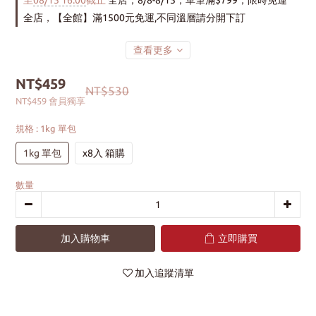
至
08/15 16:00
截止
全店，8/8-8/15，單筆滿$799，限時免運
全店，【全館】滿1500元免運,不同溫層請分開下訂
查看更多
NT$459
NT$530
NT$459
會員獨享
規格
: 1kg 單包
1kg 單包
x8入 箱購
數量
加入購物車
立即購買
加入追蹤清單